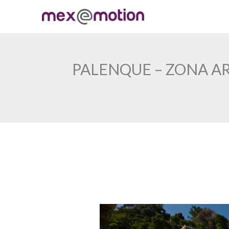
Ir
al
contenido
PALENQUE – ZONA A